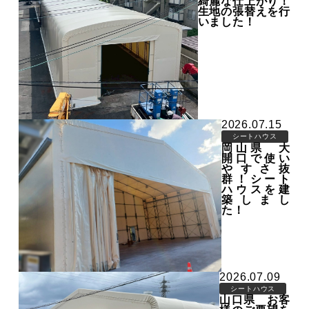
綺麗な仕上がり！
生地の張替えを行
いました！
2026.07.15
シートハウス
岡山県 大
開口で使い
やすさ抜
群！シート
ハウスを建
築しまし
た！
2026.07.09
シートハウス
山口県 お客