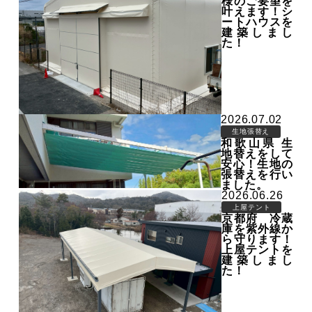
様のご要望を
叶えます！シ
ートハウスを
建築しまし
た！
2026.07.02
生地張替え
和歌山県 生
地替えをして
安心！生地の
張替えを行い
ました。
2026.06.26
上屋テント
京都府 冷蔵
庫を紫外線か
ら守ります！
上屋テントを
建築しまし
た！