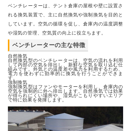
ベンチレーターは、テント倉庫の屋根や壁に設置さ
れる換気装置で、主に自然換気や強制換気を目的と
しています。空気の循環を促し、倉庫内の温度調整
や湿気の管理、空気質の向上に役立ちます​。
ベンチレーターの主な特徴
自然換気
自然換気型のベンチレーターは、空気の流れを利用
して内部の空気を排出し、新鮮な空気を取り込む仕
組みです。外気との温度差や風力を利用するため、
電力を使わずに効率的に換気を行うことができま
す。
強制換気
強制換気型はファンやモーターを利用し、倉庫内の
空気を強制的に外へ排出します。自然換気では効果
が得られにくい場所や、湿気がこもりやすいエリア
で特に効果を発揮します​。