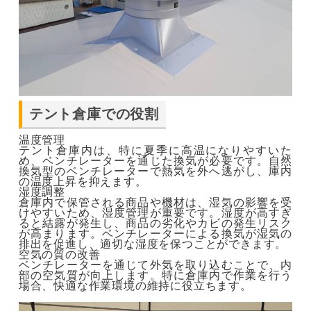
テント倉庫での役割
温度管理
テント倉庫内は、特に夏季に高温になりやすいた
め、ベンチレーターを通じた換気が必要です。自然
換気型のベンチレーターで熱気を外へ逃がし、庫内
の温度上昇を抑えます。
湿度調整
倉庫内で保管される商品や機材は、湿気の影響を受
けやすいため、湿度管理が重要です。湿度が高すぎ
ると結露が発生し、商品の劣化やカビの発生リスク
が高まります。ベンチレーターによる換気が湿気の
排出を促進し、適切な湿度を保つことができます。
空気の質の改善
ベンチレーターを通じて外気を取り込むことで、内
部の空気質が向上します。特に倉庫内で作業を行う
場合、快適な作業環境の維持に役立ちます​​。